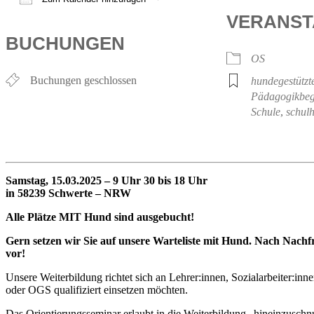
ICS herunterladen
Google Kalender
iCalendar
Office 365
Outlook Live
VERANST
BUCHUNGEN
OS
Buchungen geschlossen
hundegestützt
Pädagogikbeg
Schule
,
schul
Samstag, 15.03.2025 – 9 Uhr 30 bis 18 Uhr
in 58239 Schwerte – NRW
Alle Plätze MIT Hund sind ausgebucht!
Gern setzen wir Sie auf unsere Warteliste mit Hund. Nach Nachf
vor!
Unsere Weiterbildung richtet sich an Lehrer:innen, Sozialarbeiter:in
oder OGS qualifiziert einsetzen möchten.
Das Orientierungsseminar erlaubt in die Weiterbildung „hineinzuschn