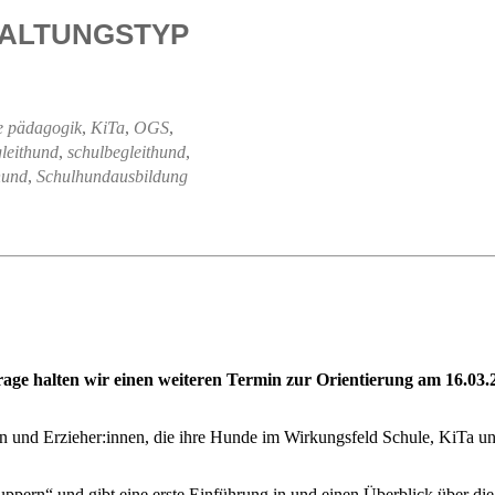
ALTUNGSTYP
e pädagogik
,
KiTa
,
OGS
,
leithund
,
schulbegleithund
,
hund
,
Schulhundausbildung
rage halten wir einen weiteren Termin zur Orientierung am 16.03.
nen und Erzieher:innen, die ihre Hunde im Wirkungsfeld Schule, KiTa u
uppern“ und gibt eine erste Einführung in und einen Überblick über die