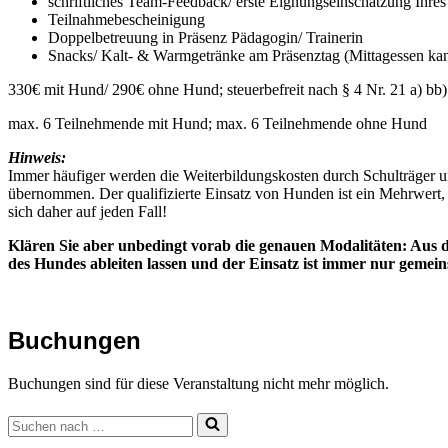
schriftliches Team-Feedback/ erste Eignungseinschätzung Ihre
Teilnahmebescheinigung
Doppelbetreuung in Präsenz Pädagogin/ Trainerin
Snacks/ Kalt- & Warmgetränke am Präsenztag (Mittagessen kann
330€ mit Hund/ 290€ ohne Hund; steuerbefreit nach § 4 Nr. 21 a) bb
max. 6 Teilnehmende mit Hund; max. 6 Teilnehmende ohne Hund
Hinweis:
Immer häufiger werden die Weiterbildungskosten durch Schulträger und
übernommen. Der qualifizierte Einsatz von Hunden ist ein Mehrwert, we
sich daher auf jeden Fall!
Klären Sie aber unbedingt
vorab die genauen Modalitäten: Aus
des Hundes ableiten lassen und der Einsatz ist immer nur gemei
Buchungen
Buchungen sind für diese Veranstaltung nicht mehr möglich.
Suchen
nach …