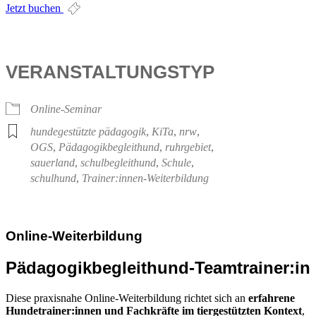
Jetzt buchen
VERANSTALTUNGSTYP
Online-Seminar
hundegestützte pädagogik
,
KiTa
,
nrw
,
OGS
,
Pädagogikbegleithund
,
ruhrgebiet
,
sauerland
,
schulbegleithund
,
Schule
,
schulhund
,
Trainer:innen-Weiterbildung
Online-Weiterbildung
Pädagogikbegleithund-Teamtrainer:in
Diese praxisnahe Online-Weiterbildung richtet sich an
erfahrene
Hundetrainer:innen und Fachkräfte im tiergestützten Kontext
,