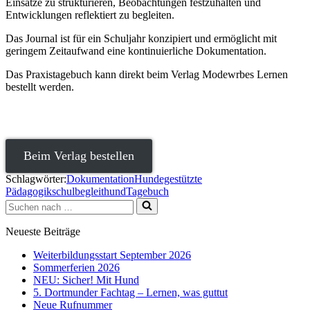
Einsätze zu strukturieren, Beobachtungen festzuhalten und
Entwicklungen reflektiert zu begleiten.
Das Journal ist für ein Schuljahr konzipiert und ermöglicht mit
geringem Zeitaufwand eine kontinuierliche Dokumentation.
Das Praxistagebuch kann direkt beim Verlag Modewrbes Lernen
bestellt werden.
Beim Verlag bestellen
Schlagwörter:
Dokumentation
Hundegestützte
Pädagogik
schulbegleithund
Tagebuch
Suchen
nach …
Neueste Beiträge
Weiterbildungsstart September 2026
Sommerferien 2026
NEU: Sicher! Mit Hund
5. Dortmunder Fachtag – Lernen, was guttut
Neue Rufnummer