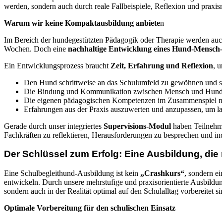
werden, sondern auch durch reale Fallbeispiele, Reflexion und praxi
Warum wir keine Kompaktausbildung anbiete
n
Im Bereich der hundegestützten Pädagogik oder Therapie werden au
Wochen. Doch eine
nachhaltige Entwicklung eines Hund-Mensch
Ein Entwicklungsprozess braucht
Zeit, Erfahrung und Reflexion
, 
Den Hund schrittweise an das Schulumfeld zu gewöhnen und se
Die Bindung und Kommunikation zwischen Mensch und Hund ge
Die eigenen pädagogischen Kompetenzen im Zusammenspiel mit
Erfahrungen aus der Praxis auszuwerten und anzupassen, um lan
Gerade durch unser integriertes
Supervisions-Modul
haben Teilnehme
Fachkräften zu reflektieren, Herausforderungen zu besprechen und in
Der Schlüssel zum Erfolg: Eine Ausbildung, die
Eine Schulbegleithund-Ausbildung ist kein
„Crashkurs“
, sondern e
entwickeln. Durch unsere mehrstufige und praxisorientierte Ausbildu
sondern auch in der Realität optimal auf den Schulalltag vorbereitet si
Optimale Vorbereitung für den schulischen Einsatz