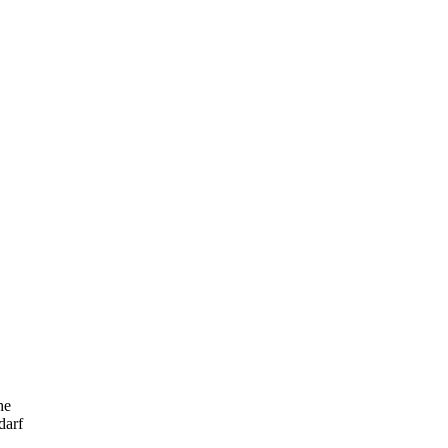
he
darf