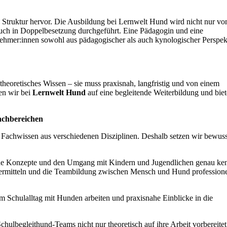
e Struktur hervor. Die Ausbildung bei Lernwelt Hund wird nicht nur vo
auch in Doppelbesetzung durchgeführt. Eine Pädagogin und eine
ehmer:innen sowohl aus pädagogischer als auch kynologischer Perspek
heoretisches Wissen – sie muss praxisnah, langfristig und von einem
en wir bei
Lernwelt Hund
auf eine begleitende Weiterbildung und bie
achbereichen
t Fachwissen aus verschiedenen Disziplinen. Deshalb setzen wir bewuss
sche Konzepte und den Umgang mit Kindern und Jugendlichen genau ke
 vermitteln und die Teambildung zwischen Mensch und Hund professione
v im Schulalltag mit Hunden arbeiten und praxisnahe Einblicke in die
Schulbegleithund-Teams nicht nur theoretisch auf ihre Arbeit vorbereitet