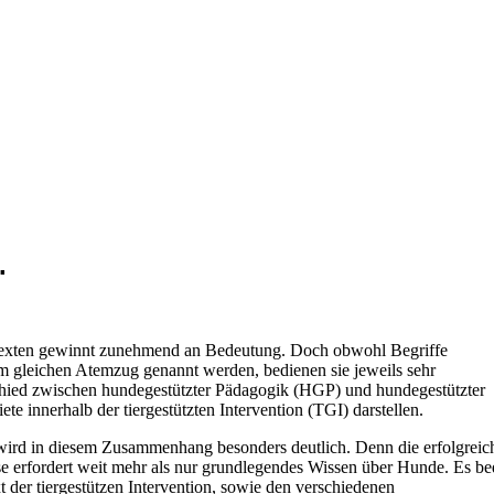
.
texten gewinnt zunehmend an Bedeutung. Doch obwohl Begriffe
m gleichen Atemzug genannt werden, bedienen sie jeweils sehr
chied zwischen hundegestützter Pädagogik (HGP) und hundegestützter
e innerhalb der tiergestützten Intervention (TGI) darstellen.
wird in diesem Zusammenhang besonders deutlich. Denn die erfolgreic
se erfordert weit mehr als nur grundlegendes Wissen über Hunde. Es be
 der tiergestützen Intervention, sowie den verschiedenen