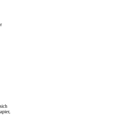
r
sich
apier,