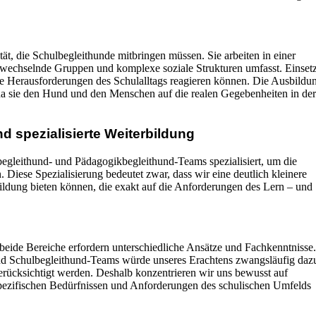
tät, die Schulbegleithunde mitbringen müssen. Sie arbeiten in einer
wechselnde Gruppen und komplexe soziale Strukturen umfasst. Einset
 die Herausforderungen des Schulalltags reagieren können. Die Ausbildu
 da sie den Hund und den Menschen auf die realen Gegebenheiten in der
 spezialisierte Weiterbildung
egleithund- und Pädagogikbegleithund-Teams spezialisiert, um die
iese Spezialisierung bedeutet zwar, dass wir eine deutlich kleinere
bildung bieten können, die exakt auf die Anforderungen des Lern – und
beide Bereiche erfordern unterschiedliche Ansätze und Fachkenntnisse
nd Schulbegleithund-Teams würde unseres Erachtens zwangsläufig daz
erücksichtigt werden. Deshalb konzentrieren wir uns bewusst auf
spezifischen Bedürfnissen und Anforderungen des schulischen Umfelds