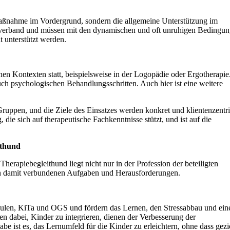
 Maßnahme im Vordergrund, sondern die allgemeine Unterstützung im
enverband und müssen mit den dynamischen und oft unruhigen Bedingu
 unterstützt werden.
hen Kontexten statt, beispielsweise in der Logopädie oder Ergotherapie
uch psychologischen Behandlungsschritten. Auch hier ist eine weitere
 Gruppen, und die Ziele des Einsatzes werden konkret und klientenzentri
, die sich auf therapeutische Fachkenntnisse stützt, und ist auf die
ithund
rapiebegleithund liegt nicht nur in der Profession der beteiligten
en damit verbundenen Aufgaben und Herausforderungen.
hulen, KiTa und OGS und fördern das Lernen, den Stressabbau und ein
 dabei, Kinder zu integrieren, dienen der Verbesserung der
e ist es, das Lernumfeld für die Kinder zu erleichtern, ohne dass gezi