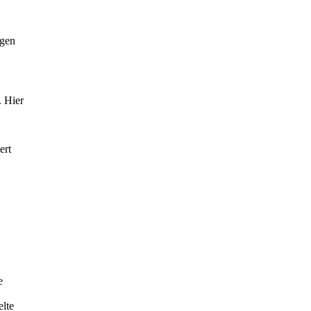
ngen
. Hier
ert
e
elte