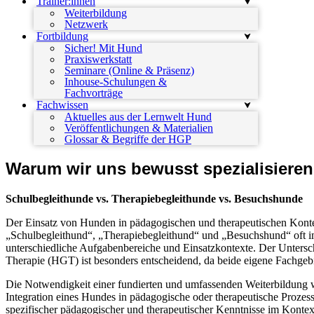
Trainer:innen
Weiterbildung
Netzwerk
Fortbildung
Sicher! Mit Hund
Praxiswerkstatt
Seminare (Online & Präsenz)
Inhouse-Schulungen &
Fachvorträge
Fachwissen
Aktuelles aus der Lernwelt Hund
Veröffentlichungen & Materialien
Glossar & Begriffe der HGP
Warum wir uns bewusst spezialisieren
Schulbegleithunde vs. Therapiebegleithunde vs. Besuchshunde
Der Einsatz von Hunden in pädagogischen und therapeutischen Kon
„Schulbegleithund“, „Therapiebegleithund“ und „Besuchshund“ oft i
unterschiedliche Aufgabenbereiche und Einsatzkontexte. Der Unters
Therapie (HGT) ist besonders entscheidend, da beide eigene Fachgebiet
Die Notwendigkeit einer fundierten und umfassenden Weiterbildung 
Integration eines Hundes in pädagogische oder therapeutische Prozes
spezifischer pädagogischer und therapeutischer Kenntnisse im Kontext