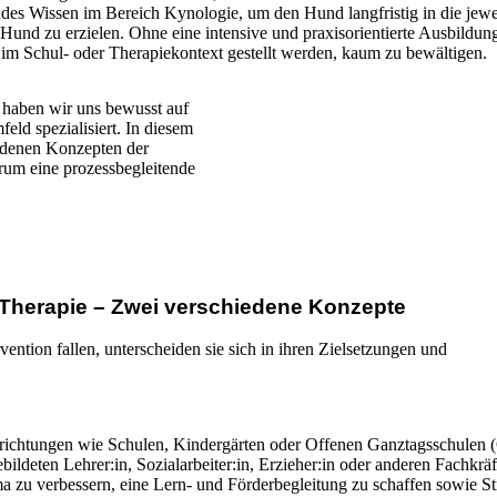
des Wissen im Bereich Kynologie, um den Hund langfristig in die jewe
nd zu erzielen. Ohne eine intensive und praxisorientierte Ausbildung
m Schul- oder Therapiekontext gestellt werden, kaum zu bewältigen.
 haben wir uns bewusst auf
d spezialisiert. In diesem
edenen Konzepten der
arum eine prozessbegleitende
Therapie – Zwei verschiedene Konzepte
ention fallen, unterscheiden sie sich in ihren Zielsetzungen und
einrichtungen wie Schulen, Kindergärten oder Offenen Ganztagsschulen
bildeten Lehrer:in, Sozialarbeiter:in, Erzieher:in oder anderen Fachkrä
ma zu verbessern, eine Lern- und Förderbegleitung zu schaffen sowie St