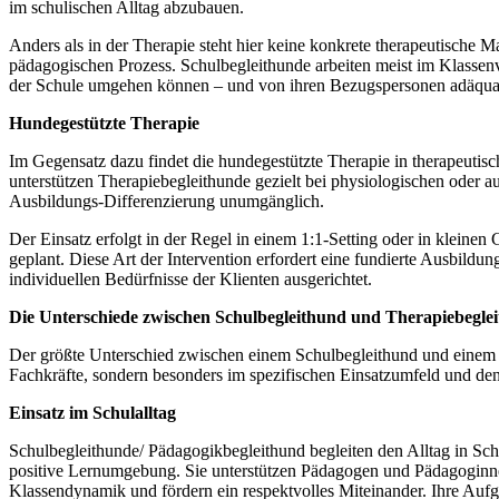
im schulischen Alltag abzubauen.
Anders als in der Therapie steht hier keine konkrete therapeutische
pädagogischen Prozess. Schulbegleithunde arbeiten meist im Klass
der Schule umgehen können – und von ihren Bezugspersonen adäquat
Hundegestützte Therapie
Im Gegensatz dazu findet die hundegestützte Therapie in therapeutisc
unterstützen Therapiebegleithunde gezielt bei physiologischen oder a
Ausbildungs-Differenzierung unumgänglich.
Der Einsatz erfolgt in der Regel in einem 1:1-Setting oder in kleinen
geplant. Diese Art der Intervention erfordert eine fundierte Ausbildung
individuellen Bedürfnisse der Klienten ausgerichtet.
Die Unterschiede zwischen Schulbegleithund und Therapiebegle
Der größte Unterschied zwischen einem Schulbegleithund und einem The
Fachkräfte, sondern besonders im spezifischen Einsatzumfeld und d
Einsatz im Schulalltag
Schulbegleithunde/ Pädagogikbegleithund begleiten den Alltag in Sc
positive Lernumgebung. Sie unterstützen Pädagogen und Pädagoginnen
Klassendynamik und fördern ein respektvolles Miteinander. Ihre Aufgab