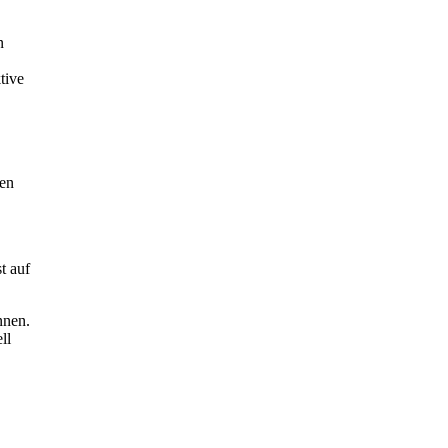
n
tive
ten
t auf
nnen.
ll