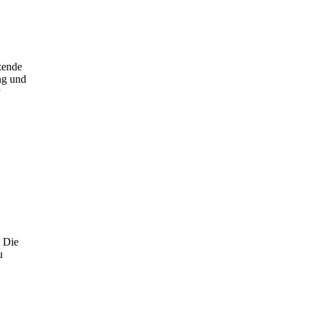
zende
ng und
. Die
u