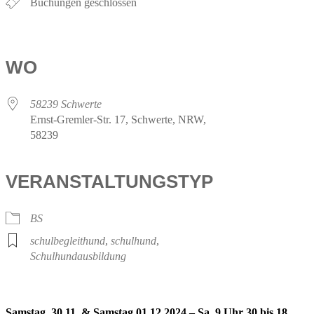
Buchungen geschlossen
WO
58239 Schwerte
Ernst-Gremler-Str. 17, Schwerte, NRW,
58239
VERANSTALTUNGSTYP
BS
schulbegleithund
,
schulhund
,
Schulhundausbildung
Samstag, 30.11. & Samstag 01.12.2024 – Sa. 9 Uhr 30 bis 18