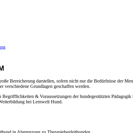
ung
OM
ße Bereicherung darstellen, sofern nicht nur die Bedürfnisse der Me
r verschiedene Grundlagen geschaffen werden.
in Begrifflichkeiten & Voraussetzungen der hundegestützten Pädagogik 
Weiterbildung bei Lernwelt Hund.
eithund in Abgrenzung zu Therapiebegleithunden.