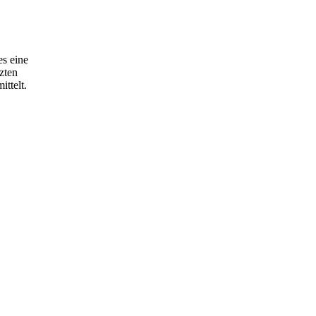
es eine
zten
ttelt.