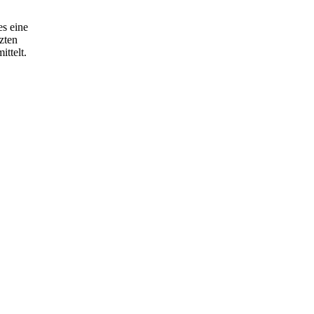
es eine
zten
ttelt.